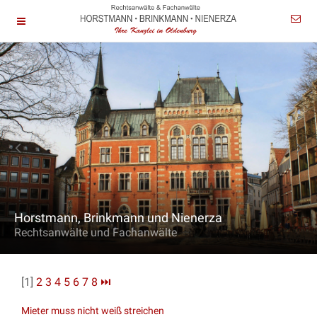
Horstmann, Brinkmann und Nienerza
Rechtsanwälte und Fachanwälte
[1]
2
3
4
5
6
7
8
⏭
Mieter muss nicht weiß streichen